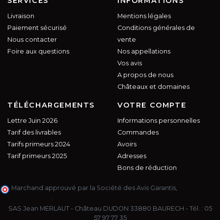
SERVICES
INFORMATIONS
Livraison
Mentions légales
Paiement sécurisé
Conditions générales de
Nous contacter
vente
Foire aux questions
Nos appellations
Vos avis
A propos de nous
Châteaux et domaines
TÉLÉCHARGEMENTS
VOTRE COMPTE
Lettre Juin 2026
Informations personnelles
Tarif des livrables
Commandes
Tarifs primeurs 2024
Avoirs
Tarif primeurs 2025
Adresses
Bons de réduction
Marchand approuvé par la Société des Avis Garantis,
cliquez ici
pour vérifier
.
SAS Jean MERLAUT - Château DUDON 33880 BAURECH - Tél. :
05
57 97 77 35