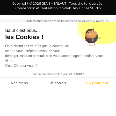
Copyright © 2026 JEAN MERLAUT - Tous droits réservés -
Conception et réalisation
OpWebDev
/
Dr'es Studio
Interdiction de vente de boissons alcooliques aux mineurs
de moins de 18 ans. La preuve de majorité de l'acheteur
est exigée au moment de la vente en ligne.
Salut c'est nous...
CODE DE LA SANTE PUBLIQUE, ART. L. 3342-1 et L. 3353-3
les Cookies !
L'abus d'alcool est dangereux pour la santé. Sachez
consommer avec modération.
On a attendu d'être sûrs que le contenu de
ce site vous intéresse avant de vous
déranger, mais on aimerait bien vous accompagner pendant votre
visite...
C'est OK pour vous ?
Consentements certifiés par
9.5
/10 (1363 avis)
★★★★★
Non merci
Je choisis
OK pour moi
Axeptio consent
Plateforme de Gestion du Consentement : Personnalisez vos O
Notre plateforme vous permet d'adapter et de gérer vos paramètr