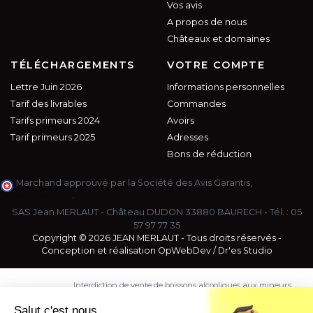
Vos avis
A propos de nous
Châteaux et domaines
TÉLÉCHARGEMENTS
VOTRE COMPTE
Lettre Juin 2026
Informations personnelles
Tarif des livrables
Commandes
Tarifs primeurs 2024
Avoirs
Tarif primeurs 2025
Adresses
Bons de réduction
Marchand approuvé par la Société des Avis Garantis,
cliquez ici
pour vérifier
.
SAS Jean MERLAUT - Château DUDON 33880 BAURECH - Tél. :
05
57 97 77 35
Copyright © 2026 JEAN MERLAUT - Tous droits réservés -
Conception et réalisation
OpWebDev
/
Dr'es Studio
Interdiction de vente de boissons alcooliques aux mineurs
de moins de 18 ans. La preuve de majorité de l'acheteur
est exigée au moment de la vente en ligne.
Salut c'est nous...