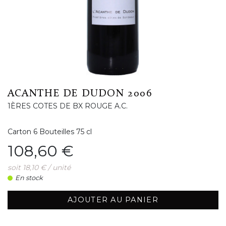
ACANTHE DE DUDON 2006
1ÈRES COTES DE BX ROUGE A.C.
Carton 6 Bouteilles 75 cl
Prix
108,60 €
soit 18,10 € / unité
En stock
AJOUTER AU PANIER