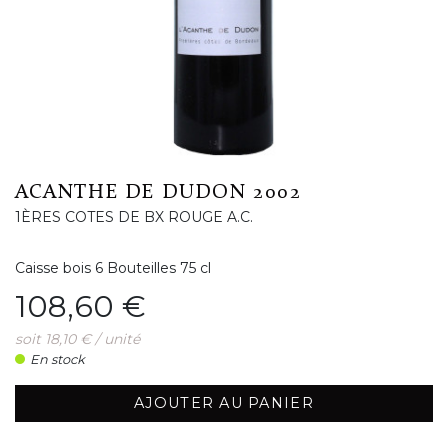
ACANTHE DE DUDON 2002
1ÈRES COTES DE BX ROUGE A.C.
Caisse bois 6 Bouteilles 75 cl
Prix
108,60 €
soit 18,10 € / unité
En stock
AJOUTER AU PANIER