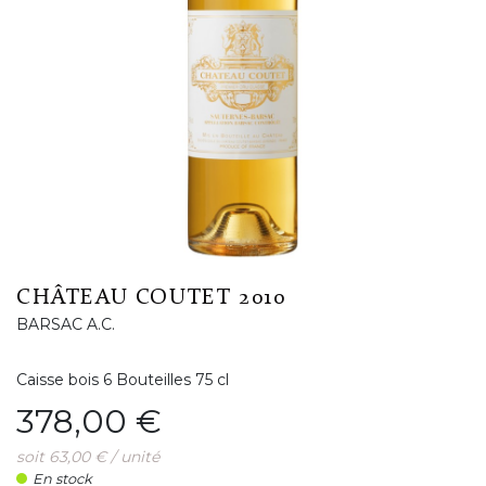
CHÂTEAU COUTET 2010
BARSAC A.C.
Caisse bois 6 Bouteilles 75 cl
Prix
378,00 €
soit 63,00 € / unité
En stock