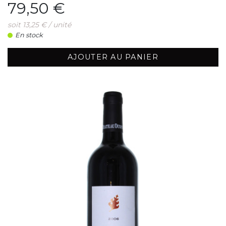
Prix
79,50 €
soit 13,25 € / unité
En stock
AJOUTER AU PANIER