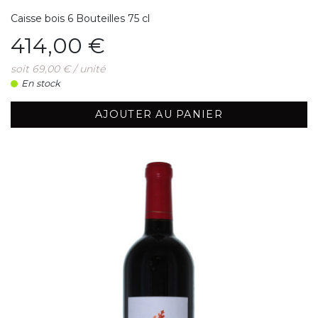
Caisse bois 6 Bouteilles 75 cl
Prix
414,00 €
soit 69,00 € / unité
En stock
AJOUTER AU PANIER