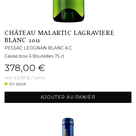
CHÂTEAU MALARTIC LAGRAVIERE
BLANC 2011
PESSAC LEOGNAN BLANC A.C.
Caisse bois 6 Bouteilles 75 cl
Prix
378,00 €
soit 63,00 € / unité
En stock
AJOUTER AU PANIER