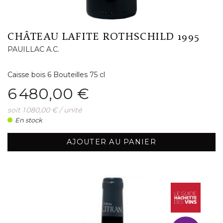
CHÂTEAU LAFITE ROTHSCHILD 1995
PAUILLAC A.C.
Caisse bois 6 Bouteilles 75 cl
Prix
6 480,00 €
soit 1 080,00 € / unité
En stock
AJOUTER AU PANIER