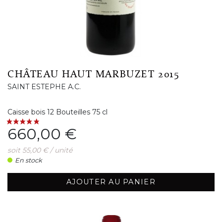
CHÂTEAU HAUT MARBUZET 2015
SAINT ESTEPHE A.C.
Caisse bois 12 Bouteilles 75 cl
Prix
660,00 €
soit 55,00 € / unité
En stock
AJOUTER AU PANIER