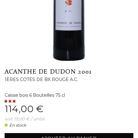
ACANTHE DE DUDON 2001
1ÈRES COTES DE BX ROUGE A.C.
Caisse bois 6 Bouteilles 75 cl
Prix
114,00 €
soit 19,00 € / unité
En stock