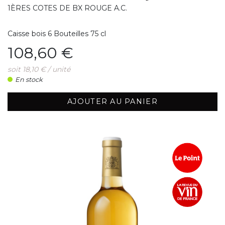
1ÈRES COTES DE BX ROUGE A.C.
Caisse bois 6 Bouteilles 75 cl
Prix
108,60 €
soit 18,10 € / unité
En stock
AJOUTER AU PANIER