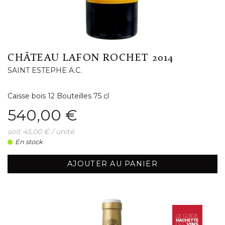
CHÂTEAU LAFON ROCHET 2014
SAINT ESTEPHE A.C.
Caisse bois 12 Bouteilles 75 cl
Prix
540,00 €
soit 45,00 € / unité
En stock
AJOUTER AU PANIER