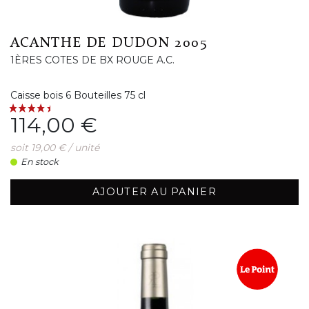
ACANTHE DE DUDON 2005
1ÈRES COTES DE BX ROUGE A.C.
Caisse bois 6 Bouteilles 75 cl
Prix
114,00 €
soit 19,00 € / unité
En stock
AJOUTER AU PANIER