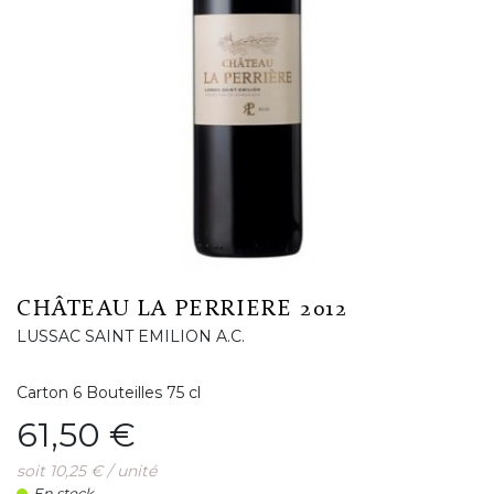
CHÂTEAU LA PERRIERE 2012
LUSSAC SAINT EMILION A.C.
Carton 6 Bouteilles 75 cl
Prix
61,50 €
soit 10,25 € / unité
En stock