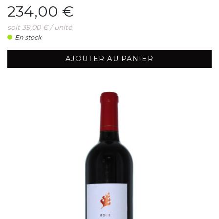
Prix
234,00 €
soit 39,00 € / unité
En stock
AJOUTER AU PANIER