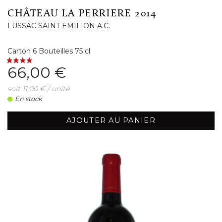
CHÂTEAU LA PERRIERE 2014
LUSSAC SAINT EMILION A.C.
Carton 6 Bouteilles 75 cl
Prix
66,00 €
soit 11,00 € / unité
En stock
AJOUTER AU PANIER