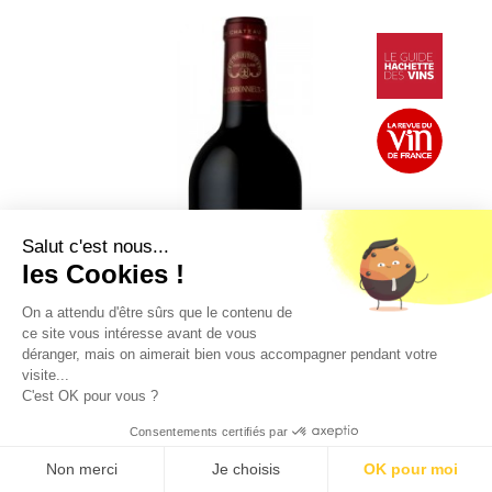
Salut c'est nous...
les Cookies !
On a attendu d'être sûrs que le contenu de
ce site vous intéresse avant de vous
déranger, mais on aimerait bien vous accompagner pendant votre
visite...
C'est OK pour vous ?
Consentements certifiés par
9.5
/10 (1363 avis)
★★★★★
Non merci
Je choisis
OK pour moi
FILTRER