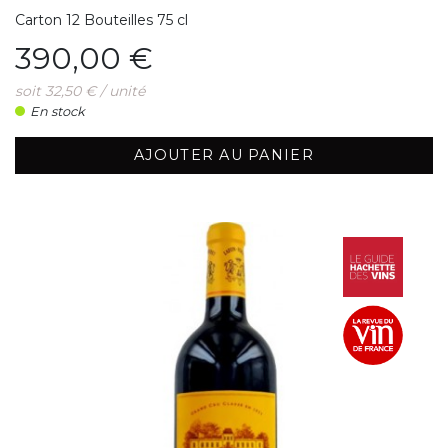
Carton 12 Bouteilles 75 cl
Prix
390,00 €
soit 32,50 € / unité
En stock
AJOUTER AU PANIER