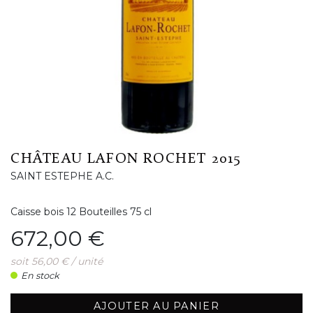
CHÂTEAU LAFON ROCHET 2015
SAINT ESTEPHE A.C.
Caisse bois 12 Bouteilles 75 cl
Prix
672,00 €
soit 56,00 € / unité
En stock
AJOUTER AU PANIER