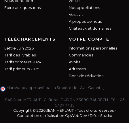
Nous contacter
vente
Foire aux questions
Nos appellations
Vos avis
A propos de nous
Châteaux et domaines
TÉLÉCHARGEMENTS
VOTRE COMPTE
Lettre Juin 2026
Informations personnelles
Tarif des livrables
Commandes
Tarifs primeurs 2024
Avoirs
Tarif primeurs 2025
Adresses
Bons de réduction
Marchand approuvé par la Société des Avis Garantis,
cliquez ici
pour vérifier
.
SAS Jean MERLAUT - Château DUDON 33880 BAURECH - Tél. :
05
57 97 77 35
Copyright © 2026 JEAN MERLAUT - Tous droits réservés -
Conception et réalisation
OpWebDev
/
Dr'es Studio