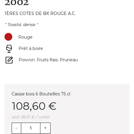
2002
1ÈRES COTES DE BX ROUGE A.C.
" Toasté, dense "
Rouge
Prêt à boire
Poivron. Fruits frais. Pruneau
Caisse bois 6 Bouteilles 75 cl
108,60 €
soit 18,10 € / unité
-
+