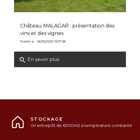
Château MALAGAR : présentation des
vins et des vignes
Publié le : 26/05/2020 19:37:38
search
En savoir plus
STOCKAGE
Un entrepôt de 6000m2 à température constante