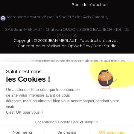
Bons de réduction
Marchand approuvé par la Société des Avis Garantis,
cliquez ici
pour vérifier
.
SAS Jean MERLAUT - Château DUDON 33880 BAURECH - Tél. :
05
57 97 77 35
Copyright © 2026 JEAN MERLAUT - Tous droits réservés -
Conception et réalisation
OpWebDev
/
Dr'es Studio
Interdiction de vente de boissons alcooliques aux mineurs
de moins de 18 ans. La preuve de majorité de l'acheteur
est exigée au moment de la vente en ligne.
Salut c'est nous...
CODE DE LA SANTE PUBLIQUE, ART. L. 3342-1 et L. 3353-3
les Cookies !
L'abus d'alcool est dangereux pour la santé. Sachez
consommer avec modération.
On a attendu d'être sûrs que le contenu de
ce site vous intéresse avant de vous
déranger, mais on aimerait bien vous accompagner pendant votre
visite...
C'est OK pour vous ?
Consentements certifiés par
9.5
/10 (1363 avis)
★★★★★
Non merci
Je choisis
OK pour moi