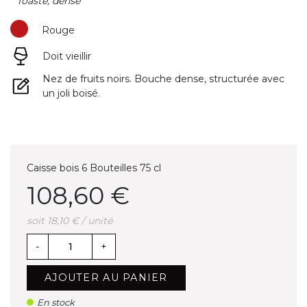
" Toasté, dense "
Rouge
Doit vieillir
(1 avis)
Nez de fruits noirs. Bouche dense, structurée avec
un joli boisé.
Caisse bois 6 Bouteilles 75 cl
108,60 €
soit 18,10 € / unité
-
+
AJOUTER AU PANIER
En stock