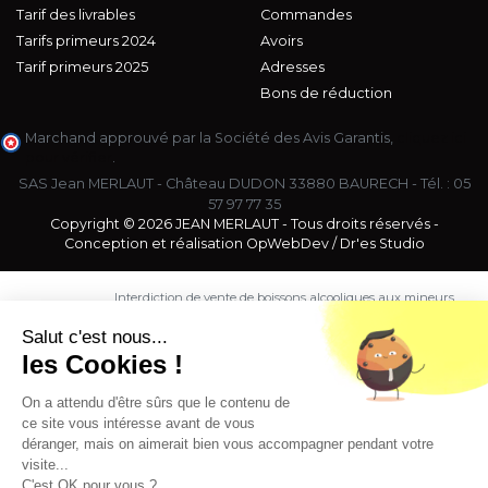
Tarif des livrables
Commandes
Tarifs primeurs 2024
Avoirs
Tarif primeurs 2025
Adresses
Bons de réduction
Marchand approuvé par la Société des Avis Garantis,
cliquez ici
pour vérifier
.
SAS Jean MERLAUT - Château DUDON 33880 BAURECH - Tél. :
05
57 97 77 35
Copyright © 2026 JEAN MERLAUT - Tous droits réservés -
Conception et réalisation
OpWebDev
/
Dr'es Studio
Interdiction de vente de boissons alcooliques aux mineurs
de moins de 18 ans. La preuve de majorité de l'acheteur
est exigée au moment de la vente en ligne.
Salut c'est nous...
CODE DE LA SANTE PUBLIQUE, ART. L. 3342-1 et L. 3353-3
les Cookies !
L'abus d'alcool est dangereux pour la santé. Sachez
consommer avec modération.
On a attendu d'être sûrs que le contenu de
ce site vous intéresse avant de vous
déranger, mais on aimerait bien vous accompagner pendant votre
visite...
C'est OK pour vous ?