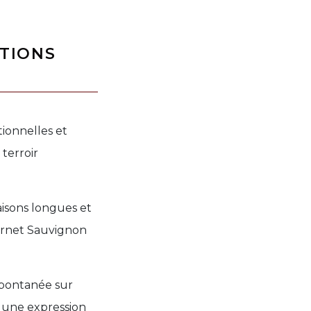
ATIONS
onnelles et
terroir
aisons longues et
ernet Sauvignon
spontanée sur
r une expression