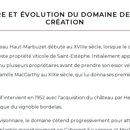
RE ET ÉVOLUTION DU DOMAINE DE
CRÉATION
teau Haut-Marbuzet débute au XVIIIe siècle, lorsque le 
e propriété viticole de Saint-Estèphe. Initialement ap
nu plusieurs propriétaires avant de prendre son essor vé
famille MacCarthy au XIXe siècle, qui lui donna ses premi
if intervient en 1952 avec l'acquisition du château par 
que du vignoble bordelais.
 visionnaire, le domaine s'étend progressivement pour att
 plantés majoritairement en Cabernet Sauvignon et Merl