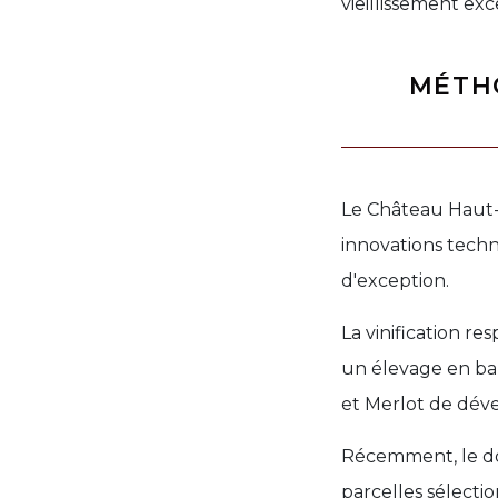
vieillissement exc
MÉTHO
Le Château Haut
innovations techn
d'exception.
La vinification r
un élevage en ba
et Merlot de déve
Récemment, le do
parcelles sélecti