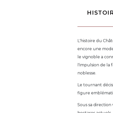
HISTOI
L'histoire du Châ
encore une modest
le vignoble a con
l'impulsion de la 
noblesse.
Le tournant décis
figure emblémati
Sous sa direction
hectares actuels,