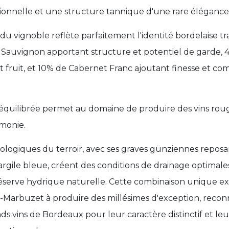
ionnelle et une structure tannique d'une rare élégance
 vignoble reflète parfaitement l'identité bordelaise tr
Sauvignon apportant structure et potentiel de garde, 
t fruit, et 10% de Cabernet Franc ajoutant finesse et co
 équilibrée permet au domaine de produire des vins rou
monie.
géologiques du terroir, avec ses graves günziennes reposa
d'argile bleue, créent des conditions de drainage optimale
éserve hydrique naturelle. Cette combinaison unique exp
Marbuzet à produire des millésimes d'exception, reconn
s vins de Bordeaux pour leur caractère distinctif et leu