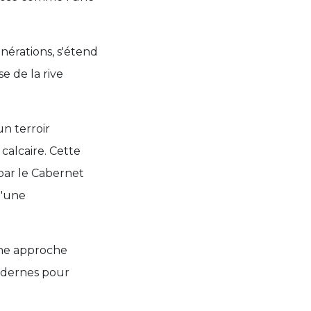
nérations, s'étend
 de la rive
n terroir
alcaire. Cette
par le Cabernet
d'une
une approche
modernes pour