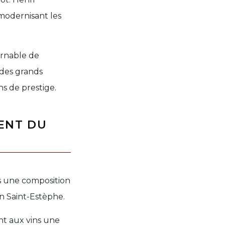
 modernisant les
urnable de
 des grands
s de prestige.
ENT DU
rs une composition
n Saint-Estèphe.
ent aux vins une