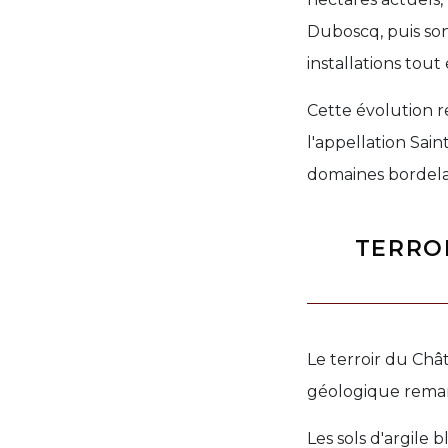
Duboscq, puis son
installations tout
Cette évolution r
l'appellation Sai
domaines bordela
TERRO
Le terroir du Châ
géologique remarq
Les sols d'argile