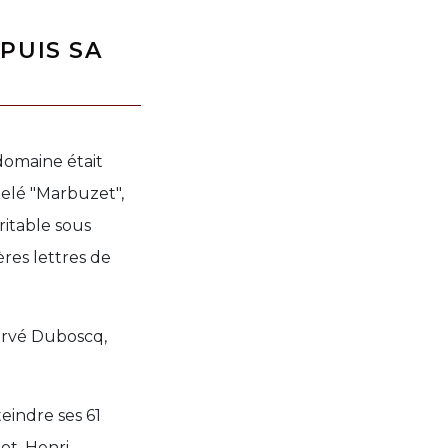
PUIS SA
domaine était
pelé "Marbuzet",
ritable sous
ères lettres de
Hervé Duboscq,
eindre ses 61
ot. Henri