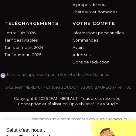
A propos de nous
Châteaux et domaines
TÉLÉCHARGEMENTS
VOTRE COMPTE
Lettre Juin 2026
Informations personnelles
Tarif des livrables
Commandes
Tarifs primeurs 2024
Avoirs
Tarif primeurs 2025
Adresses
Bons de réduction
Marchand approuvé par la Société des Avis Garantis,
cliquez ici
pour vérifier
.
SAS Jean MERLAUT - Château DUDON 33880 BAURECH - Tél. :
05
57 97 77 35
Copyright © 2026 JEAN MERLAUT - Tous droits réservés -
Conception et réalisation
OpWebDev
/
Dr'es Studio
Interdiction de vente de boissons alcooliques aux mineurs
de moins de 18 ans. La preuve de majorité de l'acheteur
est exigée au moment de la vente en ligne.
Salut c'est nous...
CODE DE LA SANTE PUBLIQUE, ART. L. 3342-1 et L. 3353-3