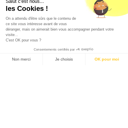
Salut c'est nous...
CODE DE LA SANTE PUBLIQUE, ART. L. 3342-1 et L. 3353-3
les Cookies !
L'abus d'alcool est dangereux pour la santé. Sachez
consommer avec modération.
On a attendu d'être sûrs que le contenu de
ce site vous intéresse avant de vous
déranger, mais on aimerait bien vous accompagner pendant votre
visite...
C'est OK pour vous ?
Consentements certifiés par
9.5
/10 (1363 avis)
★★★★★
Non merci
Je choisis
OK pour moi
Axeptio consent
Plateforme de Gestion du Consentement : Personnalisez vos O
Notre plateforme vous permet d'adapter et de gérer vos paramètr