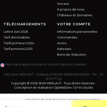
Vos avis
A propos de nous
Châteaux et domaines
TÉLÉCHARGEMENTS
VOTRE COMPTE
Lettre Juin 2026
Informations personnelles
Tarif des livrables
Commandes
Tarifs primeurs 2024
Avoirs
Tarif primeurs 2025
Adresses
Bons de réduction
Marchand approuvé par la Société des Avis Garantis,
cliquez ici
pour vérifier
.
SAS Jean MERLAUT - Château DUDON 33880 BAURECH - Tél. :
05
57 97 77 35
Copyright © 2026 JEAN MERLAUT - Tous droits réservés -
Conception et réalisation
OpWebDev
/
Dr'es Studio
Interdiction de vente de boissons alcooliques aux mineurs
de moins de 18 ans. La preuve de majorité de l'acheteur
est exigée au moment de la vente en ligne.