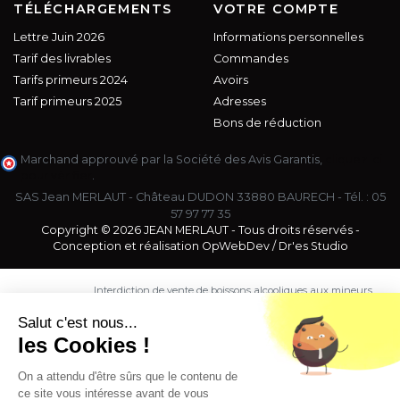
TÉLÉCHARGEMENTS
VOTRE COMPTE
Lettre Juin 2026
Informations personnelles
Tarif des livrables
Commandes
Tarifs primeurs 2024
Avoirs
Tarif primeurs 2025
Adresses
Bons de réduction
Marchand approuvé par la Société des Avis Garantis,
cliquez ici
pour vérifier
.
SAS Jean MERLAUT - Château DUDON 33880 BAURECH - Tél. :
05
57 97 77 35
Copyright © 2026 JEAN MERLAUT - Tous droits réservés -
Conception et réalisation
OpWebDev
/
Dr'es Studio
Interdiction de vente de boissons alcooliques aux mineurs
de moins de 18 ans. La preuve de majorité de l'acheteur
est exigée au moment de la vente en ligne.
Salut c'est nous...
CODE DE LA SANTE PUBLIQUE, ART. L. 3342-1 et L. 3353-3
les Cookies !
L'abus d'alcool est dangereux pour la santé. Sachez
consommer avec modération.
On a attendu d'être sûrs que le contenu de
ce site vous intéresse avant de vous