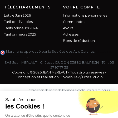
TÉLÉCHARGEMENTS
VOTRE COMPTE
Lettre Juin 2026
Informations personnelles
Tarif des livrables
Commandes
Tarifs primeurs 2024
Avoirs
Tarif primeurs 2025
Adresses
Bons de réduction
Marchand approuvé par la Société des Avis Garantis,
cliquez ici
pour vérifier
.
SAS Jean MERLAUT - Château DUDON 33880 BAURECH - Tél. :
05
57 97 77 35
Copyright © 2026 JEAN MERLAUT - Tous droits réservés -
Conception et réalisation
OpWebDev
/
Dr'es Studio
Interdiction de vente de boissons alcooliques aux mineurs
de moins de 18 ans. La preuve de majorité de l'acheteur
est exigée au moment de la vente en ligne.
Salut c'est nous...
CODE DE LA SANTE PUBLIQUE, ART. L. 3342-1 et L. 3353-3
les Cookies !
L'abus d'alcool est dangereux pour la santé. Sachez
consommer avec modération.
On a attendu d'être sûrs que le contenu de