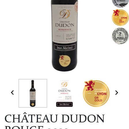


CHÂTEAU DUDON