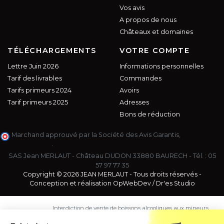
Vos avis
A propos de nous
Châteaux et domaines
TÉLÉCHARGEMENTS
VOTRE COMPTE
Lettre Juin 2026
Informations personnelles
Tarif des livrables
Commandes
Tarifs primeurs 2024
Avoirs
Tarif primeurs 2025
Adresses
Bons de réduction
Marchand approuvé par la Société des Avis Garantis,
cliquez ici
pour vérifier
.
SAS Jean MERLAUT - Château DUDON 33880 BAURECH - Tél. :
05
57 97 77 35
Copyright © 2026 JEAN MERLAUT - Tous droits réservés -
Conception et réalisation
OpWebDev
/
Dr'es Studio
Interdiction de vente de boissons alcooliques aux mineurs
de moins de 18 ans. La preuve de majorité de l'acheteur
est exigée au moment de la vente en ligne.