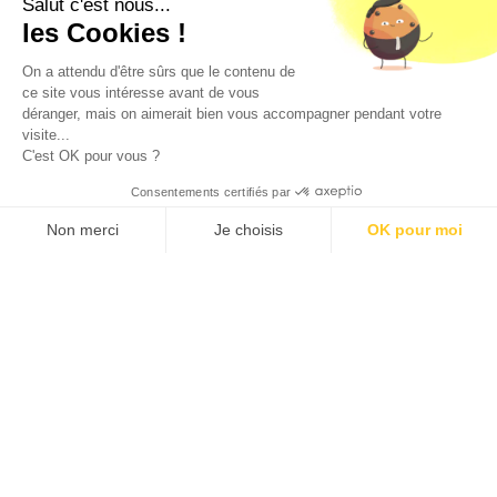
Salut c'est nous...
CODE DE LA SANTE PUBLIQUE, ART. L. 3342-1 et L. 3353-3
les Cookies !
L'abus d'alcool est dangereux pour la santé. Sachez
consommer avec modération.
On a attendu d'être sûrs que le contenu de
ce site vous intéresse avant de vous
déranger, mais on aimerait bien vous accompagner pendant votre
visite...
C'est OK pour vous ?
Consentements certifiés par
9.5
/10 (1363 avis)
★★★★★
Non merci
Je choisis
OK pour moi
Axeptio consent
Plateforme de Gestion du Consentement : Personnalisez vos O
Notre plateforme vous permet d'adapter et de gérer vos paramètr