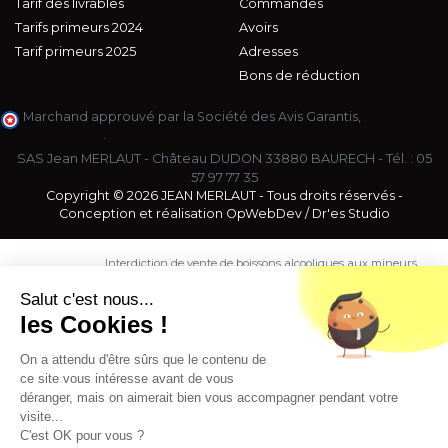
Tarif des livrables
Commandes
Tarifs primeurs 2024
Avoirs
Tarif primeurs 2025
Adresses
Bons de réduction
Marchand approuvé par la Société des Avis Garantis,
cliquez ici
pour vérifier
.
SAS Jean MERLAUT - Château DUDON 33880 BAURECH - Tél. :
05
57 97 77 35
Copyright © 2026 JEAN MERLAUT - Tous droits réservés -
Conception et réalisation
OpWebDev
/
Dr'es Studio
Interdiction de vente de boissons alcooliques aux mineurs
de moins de 18 ans. La preuve de majorité de l'acheteur
est exigée au moment de la vente en ligne.
Salut c'est nous...
CODE DE LA SANTE PUBLIQUE, ART. L. 3342-1 et L. 3353-3
les Cookies !
L'abus d'alcool est dangereux pour la santé. Sachez
consommer avec modération.
On a attendu d'être sûrs que le contenu de
ce site vous intéresse avant de vous
déranger, mais on aimerait bien vous accompagner pendant votre
visite...
C'est OK pour vous ?