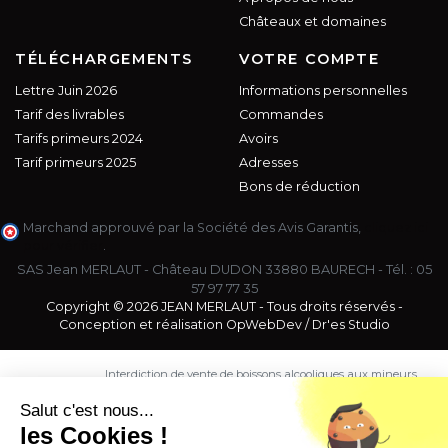
Châteaux et domaines
TÉLÉCHARGEMENTS
VOTRE COMPTE
Lettre Juin 2026
Informations personnelles
Tarif des livrables
Commandes
Tarifs primeurs 2024
Avoirs
Tarif primeurs 2025
Adresses
Bons de réduction
Marchand approuvé par la Société des Avis Garantis,
cliquez ici
pour vérifier
.
SAS Jean MERLAUT - Château DUDON 33880 BAURECH - Tél. :
05
57 97 77 35
Copyright © 2026 JEAN MERLAUT - Tous droits réservés -
Conception et réalisation
OpWebDev
/
Dr'es Studio
Interdiction de vente de boissons alcooliques aux mineurs
de moins de 18 ans. La preuve de majorité de l'acheteur
est exigée au moment de la vente en ligne.
Salut c'est nous...
CODE DE LA SANTE PUBLIQUE, ART. L. 3342-1 et L. 3353-3
les Cookies !
L'abus d'alcool est dangereux pour la santé. Sachez