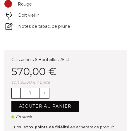
Rouge
Doit vieillir
Notes de tabac, de prune
Caisse bois 6 Bouteilles 75 cl
570,00 €
soit 95,00 € / unité
-
+
AJOUTER AU PANIER
En stock
Cumulez
57
points de fidélité
en achetant ce produit.