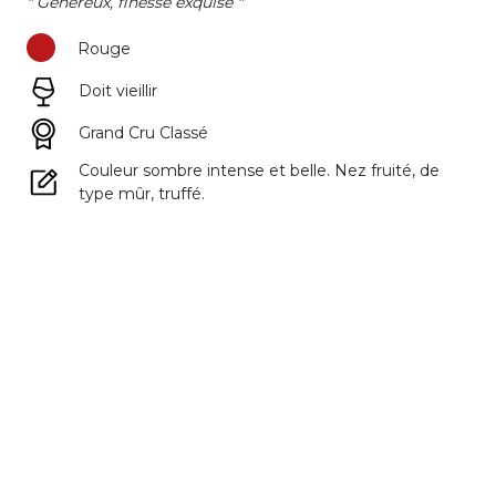
" Généreux, finesse exquise "
Rouge
Doit vieillir
Grand Cru Classé
Couleur sombre intense et belle. Nez fruité, de
type mûr, truffé.