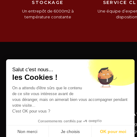
STOCKAGE
SERVICE CL
Un entrepôt de 6000m2 à
Une équipe d’expert
température constante
dispositio
Salut c'est nous...
les Cookies !
On a attendu d'être sûrs que le contenu
de ce site vous intéresse avant de
vous déranger, mais on aimerait bien vous accompagner pendant
votre visite...
C'est OK pour vous ?
SERVICES
INFORMA
Consentements certifiés par
Livraison
Mentions lég
Paiement sécurisé
Conditions g
Non merci
Je choisis
OK pour moi