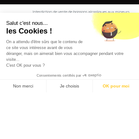
Interdiction de vente de boissons alcooliques aux mineurs
de moins de 18 ans. La preuve de majorité de l'acheteur
est exigée au moment de la vente en ligne.
Salut c'est nous...
CODE DE LA SANTE PUBLIQUE, ART. L. 3342-1 et L. 3353-3
les Cookies !
L'abus d'alcool est dangereux pour la santé. Sachez
consommer avec modération.
On a attendu d'être sûrs que le contenu de
ce site vous intéresse avant de vous
déranger, mais on aimerait bien vous accompagner pendant votre
visite...
C'est OK pour vous ?
Consentements certifiés par
9.5
/10 (1363 avis)
★★★★★
Non merci
Je choisis
OK pour moi
Axeptio consent
Plateforme de Gestion du Consentement : Personnalisez vos O
Notre plateforme vous permet d'adapter et de gérer vos paramètr