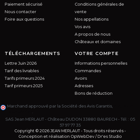
Paiement sécurisé
Conditions générales de
Nous contacter
vente
Foire aux questions
Nos appellations
Vos avis
A propos de nous
Châteaux et domaines
TÉLÉCHARGEMENTS
VOTRE COMPTE
Lettre Juin 2026
Informations personnelles
Tarif des livrables
Commandes
Tarifs primeurs 2024
Avoirs
Tarif primeurs 2025
Adresses
Bons de réduction
Marchand approuvé par la Société des Avis Garantis,
cliquez ici
pour vérifier
.
SAS Jean MERLAUT - Château DUDON 33880 BAURECH - Tél. :
05
57 97 77 35
Copyright © 2026 JEAN MERLAUT - Tous droits réservés -
Conception et réalisation
OpWebDev
/
Dr'es Studio