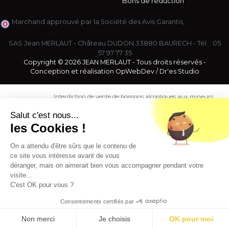
Bons de réduction
Marchand approuvé par la Société des Avis Garantis,
cliquez ici
pour vérifier
.
SAS Jean MERLAUT - Château DUDON 33880 BAURECH - Tél. :
05
57 97 77 35
Copyright © 2026 JEAN MERLAUT - Tous droits réservés -
Conception et réalisation
OpWebDev
/
Dr'es Studio
Interdiction de vente de boissons alcooliques aux mineurs
de moins de 18 ans. La preuve de majorité de l'acheteur
est exigée au moment de la vente en ligne.
Salut c'est nous...
CODE DE LA SANTE PUBLIQUE, ART. L. 3342-1 et L. 3353-3
les Cookies !
L'abus d'alcool est dangereux pour la santé. Sachez
consommer avec modération.
On a attendu d'être sûrs que le contenu de
ce site vous intéresse avant de vous
déranger, mais on aimerait bien vous accompagner pendant votre
visite...
C'est OK pour vous ?
Consentements certifiés par
9.5
/10 (1363 avis)
★★★★★
Non merci
Je choisis
OK pour moi