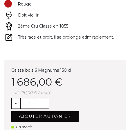
Rouge
Doit vieillir
2ème Cru Classé en 1855
Très racé et droit, il se prolonge admirablement.
Caisse bois 6 Magnums 150 cl
1 686,00 €
soit 281,00 € / unité
-
+
AJOUTER AU PANIER
En stock