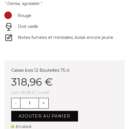
" Dense, agréable "
Rouge
Doit vieillir
Notes fumées et minérales, boisé encore jeune.
Caisse bois 12 Bouteilles 75 cl
318,96 €
soit 26,58 € / unité
-
+
AJOUTER AU PANIER
En stock