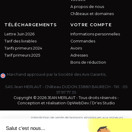
A propos de nous
Châteaux et domaines
TÉLÉCHARGEMENTS
VOTRE COMPTE
Lettre Juin 2026
Informations personnelles
Tarif des livrables
Commandes
Tarifs primeurs 2024
Avoirs
Tarif primeurs 2025
Adresses
Bons de réduction
Marchand approuvé par la Société des Avis Garantis,
cliquez ici
pour vérifier
.
SAS Jean MERLAUT - Château DUDON 33880 BAURECH - Tél. :
05
57 97 77 35
Copyright © 2026 JEAN MERLAUT - Tous droits réservés -
Conception et réalisation
OpWebDev
/
Dr'es Studio
Interdiction de vente de boissons alcooliques aux mineurs
de moins de 18 ans. La preuve de majorité de l'acheteur
est exigée au moment de la vente en ligne.
Salut c'est nous...
CODE DE LA SANTE PUBLIQUE, ART. L. 3342-1 et L. 3353-3