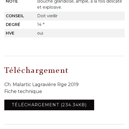
NOTE
Bouche grandiose, ample, à la fois délicate
et explosive.
CONSEIL
Doit vieillir
DEGRÉ
14 °
HVE
oui
Téléchargement
Ch. Malartic Lagravière Rge 2019
Fiche technique
TÉLÉCHARGEMENT (234.34KB)