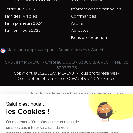
Lettre Juin 2026
Informations personnelles
Tarif des livrables
Commandes
Tarifs primeurs 2024
Avoirs
Tarif primeurs 2025
Adresses
Bons de réduction
Marchand approuvé par la Société des Avis Garantis,
cliquez ici
pour vérifier
.
SAS Jean MERLAUT - Château DUDON 33880 BAURECH - Tél. :
05
57 97 77 35
Copyright © 2026 JEAN MERLAUT - Tous droits réservés -
Conception et réalisation
OpWebDev
/
Dr'es Studio
Interdiction de vente de boissons alcooliques aux mineurs
de moins de 18 ans. La preuve de majorité de l'acheteur
est exigée au moment de la vente en ligne.
Salut c'est nous...
CODE DE LA SANTE PUBLIQUE, ART. L. 3342-1 et L. 3353-3
les Cookies !
L'abus d'alcool est dangereux pour la santé. Sachez
consommer avec modération.
On a attendu d'être sûrs que le contenu de
ce site vous intéresse avant de vous