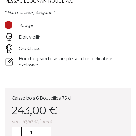
PESSAC LEOGNAN ROUGE A.C.
" Harmonieux, élégant "
Rouge
Doit vieillir
(1 avis)
Cru Classé
Bouche grandiose, ample, à la fois délicate et
explosive.
Caisse bois 6 Bouteilles 75 cl
243,00 €
soit 40,50 € / unité
-
+