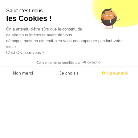
de moins de 18 ans. La preuve de majorité de l'acheteur
est exigée au moment de la vente en ligne.
Salut c'est nous...
CODE DE LA SANTE PUBLIQUE, ART. L. 3342-1 et L. 3353-3
les Cookies !
L'abus d'alcool est dangereux pour la santé. Sachez
consommer avec modération.
On a attendu d'être sûrs que le contenu de
ce site vous intéresse avant de vous
déranger, mais on aimerait bien vous accompagner pendant votre
visite...
C'est OK pour vous ?
Consentements certifiés par
9.5
/10 (1366 avis)
★★★★★
Non merci
Je choisis
OK pour moi
Axeptio consent
Plateforme de Gestion du Consentement : Personnalisez vos O
Notre plateforme vous permet d'adapter et de gérer vos paramètr