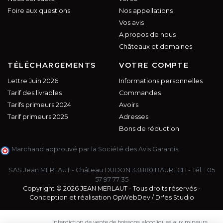
Foire aux questions
Nos appellations
Vos avis
A propos de nous
Châteaux et domaines
TÉLÉCHARGEMENTS
VOTRE COMPTE
Lettre Juin 2026
Informations personnelles
Tarif des livrables
Commandes
Tarifs primeurs 2024
Avoirs
Tarif primeurs 2025
Adresses
Bons de réduction
Marchand approuvé par la Société des Avis Garantis,
cliquez ici
pour vérifier
.
SAS Jean MERLAUT - Château DUDON 33880 BAURECH - Tél. :
05
57 97 77 35
Copyright © 2026 JEAN MERLAUT - Tous droits réservés -
Conception et réalisation
OpWebDev
/
Dr'es Studio
Interdiction de vente de boissons alcooliques aux mineurs