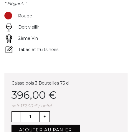
" Elégant. "
Rouge
Doit vieillir
2ème Vin
Tabac et fruits noirs.
Caisse bois 3 Bouteilles 75 cl
396,00 €
soit 132,00 € / unité
-
+
AJOUTER AU PANIER