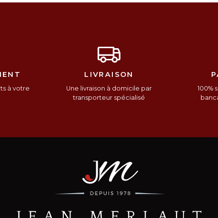
IENT
LIVRAISON
P
s à votre
Une livraison à domicile par
100% s
n
transporteur spécialisé
banca