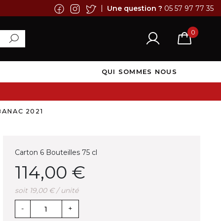
|
Une question ?
05 57 97 77 35
0
QUI SOMMES NOUS
BANAC 2021
Carton 6 Bouteilles 75 cl
114,00 €
soit 19,00 € / unité
-
+