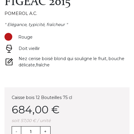
FIGEAC 2015
POMEROL A.C.
" Elégance, typicité, fraîcheur "
Rouge
Doit vieillir
Nez cerise boisé blond qui souligne le fruit, bouche
délicate,fraîche
Caisse bois 12 Bouteilles 75 cl
684,00 €
soit 57,00 € / unité
-
+