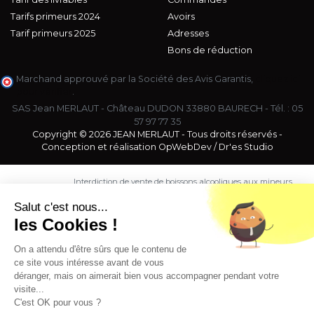
Tarifs primeurs 2024
Avoirs
Tarif primeurs 2025
Adresses
Bons de réduction
Marchand approuvé par la Société des Avis Garantis,
cliquez ici
pour vérifier
.
SAS Jean MERLAUT - Château DUDON 33880 BAURECH - Tél. :
05
57 97 77 35
Copyright © 2026 JEAN MERLAUT - Tous droits réservés -
Conception et réalisation
OpWebDev
/
Dr'es Studio
Interdiction de vente de boissons alcooliques aux mineurs
de moins de 18 ans. La preuve de majorité de l'acheteur
est exigée au moment de la vente en ligne.
Salut c'est nous...
CODE DE LA SANTE PUBLIQUE, ART. L. 3342-1 et L. 3353-3
les Cookies !
L'abus d'alcool est dangereux pour la santé. Sachez
consommer avec modération.
On a attendu d'être sûrs que le contenu de
ce site vous intéresse avant de vous
déranger, mais on aimerait bien vous accompagner pendant votre
visite...
C'est OK pour vous ?