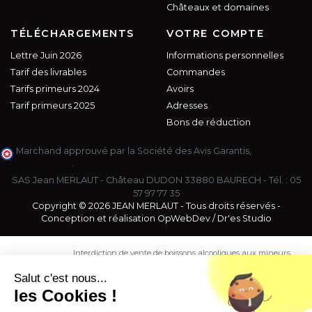
Châteaux et domaines
TÉLÉCHARGEMENTS
VOTRE COMPTE
Lettre Juin 2026
Informations personnelles
Tarif des livrables
Commandes
Tarifs primeurs 2024
Avoirs
Tarif primeurs 2025
Adresses
Bons de réduction
Marchand approuvé par la Société des Avis Garantis,
cliquez ici
pour vérifier
.
SAS Jean MERLAUT - Château DUDON 33880 BAURECH - Tél. :
05
57 97 77 35
Copyright © 2026 JEAN MERLAUT - Tous droits réservés -
Conception et réalisation
OpWebDev
/
Dr'es Studio
Interdiction de vente de boissons alcooliques aux mineurs
de moins de 18 ans. La preuve de majorité de l'acheteur
est exigée au moment de la vente en ligne.
Salut c'est nous...
CODE DE LA SANTE PUBLIQUE, ART. L. 3342-1 et L. 3353-3
les Cookies !
L'abus d'alcool est dangereux pour la santé. Sachez
consommer avec modération.