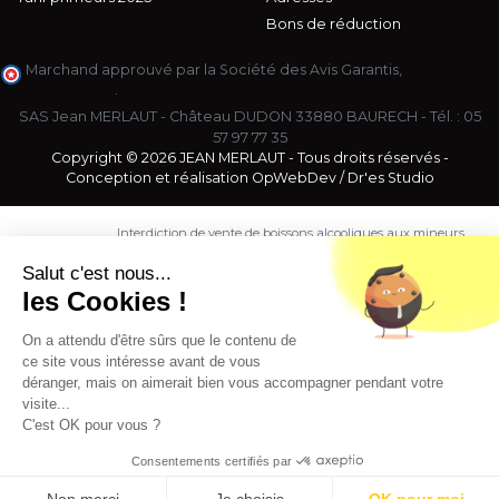
Bons de réduction
Marchand approuvé par la Société des Avis Garantis,
cliquez ici
pour vérifier
.
SAS Jean MERLAUT - Château DUDON 33880 BAURECH - Tél. :
05
57 97 77 35
Copyright © 2026 JEAN MERLAUT - Tous droits réservés -
Conception et réalisation
OpWebDev
/
Dr'es Studio
Interdiction de vente de boissons alcooliques aux mineurs
de moins de 18 ans. La preuve de majorité de l'acheteur
est exigée au moment de la vente en ligne.
Salut c'est nous...
CODE DE LA SANTE PUBLIQUE, ART. L. 3342-1 et L. 3353-3
les Cookies !
L'abus d'alcool est dangereux pour la santé. Sachez
consommer avec modération.
On a attendu d'être sûrs que le contenu de
ce site vous intéresse avant de vous
déranger, mais on aimerait bien vous accompagner pendant votre
visite...
C'est OK pour vous ?
Consentements certifiés par
9.5
/10 (1363 avis)