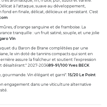
rès aromatique, fin, fruité, pur, subtil et vanillé.
élicat à l'attaque, suave au développement,
ond en finale, délicat, délicieux et persistant. C'est
.com
mûres, d’orange sanguine et de framboise. La
ance tranquille : un fruit satiné, souple, et une jolie
garo Vin
ouquet du Baron de Brane complétées par une
ane, le vin doté de tannins compacts qui sont en
ernière assure la fraîcheur et soutient l’expression
t désaltérant." 2027-2036
89-91/100 Yves BECK
e, gourmande. Vin élégant et garni".
15/20 Le Point
son engagement dans une viticulture alternative
sité.