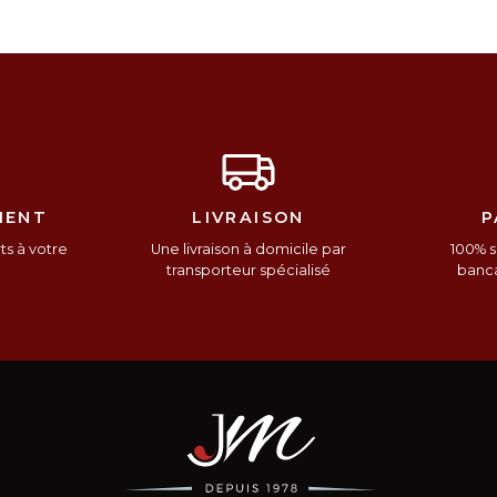
IENT
LIVRAISON
P
s à votre
Une livraison à domicile par
100% s
n
transporteur spécialisé
banca