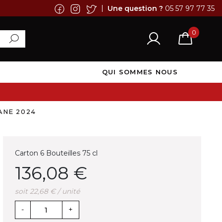
|
Une question ?
05 57 97 77 35
0
QUI SOMMES NOUS
ANE 2024
Carton 6 Bouteilles 75 cl
136,08 €
soit 22,68 € / unité
-
+