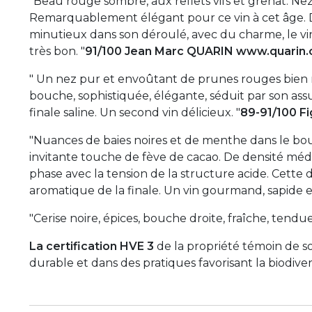
"Beau rouge sombre, aux reflets vifs et grenat. Nez t
Remarquablement élégant pour ce vin à cet âge. D
minutieux dans son déroulé, avec du charme, le vin f
très bon. "
91/100 Jean Marc QUARIN www.quarin
" Un nez pur et envoûtant de prunes rouges bien 
bouche, sophistiquée, élégante, séduit par son assur
finale saline. Un second vin délicieux. "
89-91/100 Fi
"Nuances de baies noires et de menthe dans le b
invitante touche de fève de cacao. De densité médi
phase avec la tension de la structure acide. Cette d
aromatique de la finale. Un vin gourmand, sapide e
"Cerise noire, épices, bouche droite, fraîche, tendu
La certification HVE 3
de la propriété témoin de 
durable et dans des pratiques favorisant la biodiver