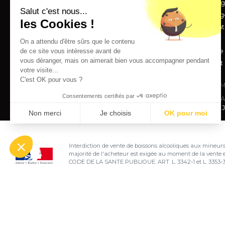
Livraison
Mentions lég
Salut c'est nous...
Paiement sécurisé
Conditions g
les Cookies !
Nous contacter
Nos appellat
Foire aux questions
Vos avis
On a attendu d'être sûrs que le contenu
de ce site vous intéresse avant de
A propos de
vous déranger, mais on aimerait bien vous accompagner pendant
Châteaux et
votre visite...
C'est OK pour vous ?
M
Consentements certifiés par
SA
Copyright © 2026 J
Non merci
Je choisis
OK pour moi
Axeptio consent
Plateforme de Gestion du Consentement : Personnalisez vo
Interdiction de vente de boissons alcooliques aux mineurs
Notre plateforme vous permet d'adapter et de gérer vos param
majorité de l'acheteur est exigée au moment de la vente e
CODE DE LA SANTE PUBLIQUE, ART. L. 3342-1 et L. 3353-
L'abus d'alcool est dangereux pour la santé. Sachez co