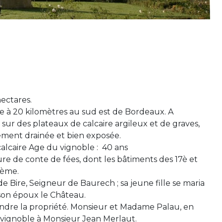
E
ectares.
nne à 20 kilomètres au sud est de Bordeaux. A
ur des plateaux de calcaire argileux et de graves,
tement drainée et bien exposée.
 calcaire Age du vignoble : 40 ans
re de conte de fées, dont les bâtiments des 17è et
ième.
e Bire, Seigneur de Baurech ; sa jeune fille se maria
son époux le Château.
de vendre la propriété. Monsieur et Madame Palau, en
e vignoble à Monsieur Jean Merlaut.