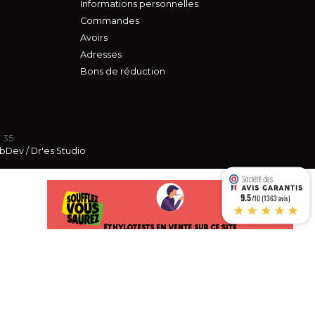
Informations personnelles
Commandes
Avoirs
Adresses
Bons de réduction
rifier
.
7 35
bDev
/
Dr'es Studio
9.5
/10 (1363 avis)
★★★★★
s réglementations. Personnalisez vos préférences pour contrôler