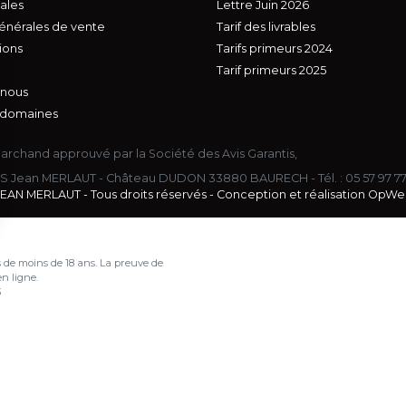
ales
Lettre Juin 2026
énérales de vente
Tarif des livrables
ions
Tarifs primeurs 2024
Tarif primeurs 2025
 nous
 domaines
archand approuvé par la Société des Avis Garantis,
cliquez ici pour vé
S Jean MERLAUT - Château DUDON 33880 BAURECH - Tél. :
05 57 97 7
EAN MERLAUT - Tous droits réservés - Conception et réalisation
OpWe
s Options
 de moins de 18 ans. La preuve de
ètres de confidentialité, en garantissant la conformité avec le
n ligne.
3
nsommer avec modération.