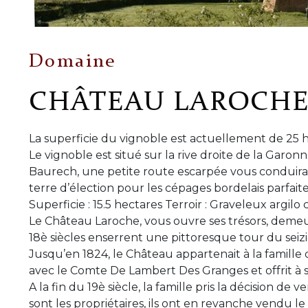
Domaine
CHÂTEAU LAROCH
La superficie du vignoble est actuellement de 25 h
Le vignoble est situé sur la rive droite de la Garo
Baurech, une petite route escarpée vous conduira s
terre d’élection pour les cépages bordelais parfai
Superficie : 15.5 hectares Terroir : Graveleux argilo
Le Château Laroche, vous ouvre ses trésors, demeu
18è siècles enserrent une pittoresque tour du seiz
Jusqu’en 1824, le Château appartenait à la famille d
avec le Comte De Lambert Des Granges et offrit à 
A la fin du 19è siècle, la famille pris la décision 
sont les propriétaires, ils ont en revanche vendu l