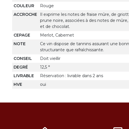
COULEUR
Rouge
ACCROCHE
Il exprime les notes de fraise mûre, de grio
prune noire, associées à des notes de mûre, 
et de chocolat.
CEPAGE
Merlot, Cabernet
NOTE
Ce vin dispose de tannins assurant une bo
structurante que rafraîchissante.
CONSEIL
Doit vieillir
DEGRÉ
12,5 °
LIVRABLE
Réservation : livrable dans 2 ans
HVE
oui