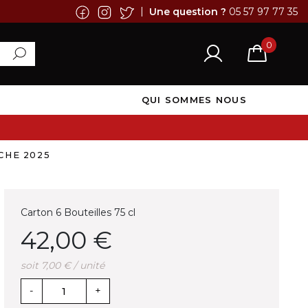
|
Une question ?
05 57 97 77 35
0
QUI SOMMES NOUS
CHE 2025
Carton 6 Bouteilles 75 cl
42,00 €
soit 7,00 € / unité
-
+