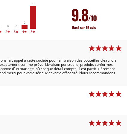
13
9.8
/10
2
0
0
0
Basé sur 15 avis
★
2★
3★
4★
5★
s fait appel à cette société pour la livraison des bouteilles d’eau lors
lé exactement comme prévu. Livraison ponctuelle, produits conformes,
ntexte d’un mariage, où chaque détail compte, il est particulièrement
rand merci pour votre sérieux et votre efficacité. Nous recommandons