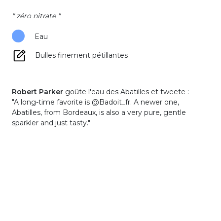
" zéro nitrate "
(15 avis)
Eau
Bulles finement pétillantes
Robert Parker
goûte l'eau des Abatilles et tweete :
"A long-time favorite is @Badoit_fr. A newer one,
Abatilles, from Bordeaux, is also a very pure, gentle
sparkler and just tasty."