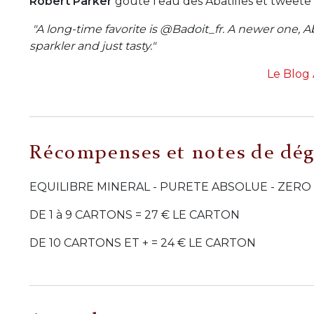
Robert Parker
goûte l'eau des Abatilles et tweete 
"A long-time favorite is @Badoit_fr.
A newer one, Aba
sparkler and just tasty."
Le Blog
Récompenses et notes de dég
EQUILIBRE MINERAL - PURETE ABSOLUE - ZERO
DE 1 à 9 CARTONS = 27 € LE CARTON
DE 10 CARTONS ET + = 24 € LE CARTON