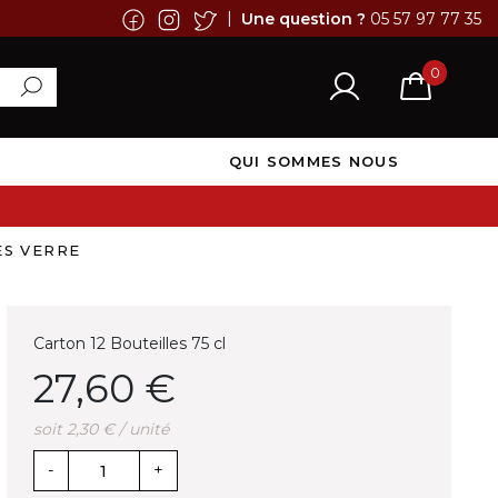
|
Une question ?
05 57 97 77 35
0
QUI SOMMES NOUS
ES VERRE
Carton 12 Bouteilles 75 cl
27,60 €
soit 2,30 € / unité
-
+