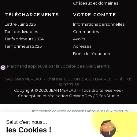
Châteaux et domaines
TÉLÉCHARGEMENTS
VOTRE COMPTE
Lettre Juin 2026
Informations personnelles
Tarif des livrables
Commandes
Tarifs primeurs 2024
Avoirs
Tarif primeurs 2025
Adresses
Bons de réduction
Marchand approuvé par la Société des Avis Garantis,
cliquez ici
pour vérifier
.
SAS Jean MERLAUT - Château DUDON 33880 BAURECH - Tél. :
05
57 97 77 35
Copyright © 2026 JEAN MERLAUT - Tous droits réservés -
Conception et réalisation
OpWebDev
/
Dr'es Studio
Interdiction de vente de boissons alcooliques aux mineurs
de moins de 18 ans. La preuve de majorité de l'acheteur
est exigée au moment de la vente en ligne.
Salut c'est nous...
CODE DE LA SANTE PUBLIQUE, ART. L. 3342-1 et L. 3353-3
les Cookies !
L'abus d'alcool est dangereux pour la santé. Sachez
consommer avec modération.