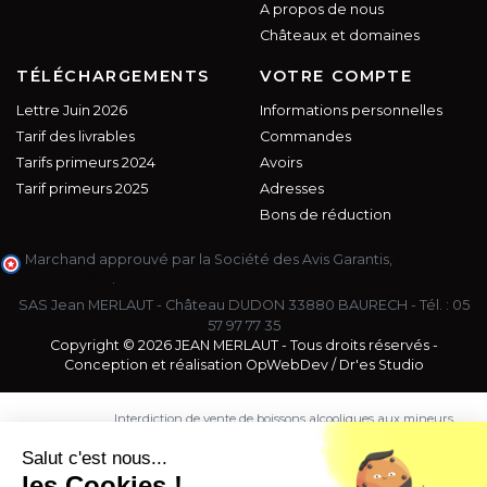
A propos de nous
Châteaux et domaines
TÉLÉCHARGEMENTS
VOTRE COMPTE
Lettre Juin 2026
Informations personnelles
Tarif des livrables
Commandes
Tarifs primeurs 2024
Avoirs
Tarif primeurs 2025
Adresses
Bons de réduction
Marchand approuvé par la Société des Avis Garantis,
cliquez ici
pour vérifier
.
SAS Jean MERLAUT - Château DUDON 33880 BAURECH - Tél. :
05
57 97 77 35
Copyright © 2026 JEAN MERLAUT - Tous droits réservés -
Conception et réalisation
OpWebDev
/
Dr'es Studio
Interdiction de vente de boissons alcooliques aux mineurs
de moins de 18 ans. La preuve de majorité de l'acheteur
est exigée au moment de la vente en ligne.
Salut c'est nous...
CODE DE LA SANTE PUBLIQUE, ART. L. 3342-1 et L. 3353-3
les Cookies !