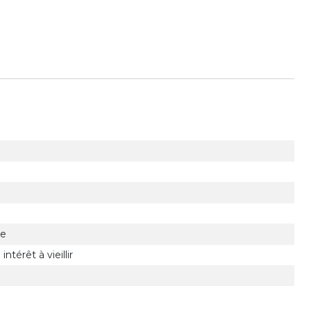
ée
térêt à vieillir