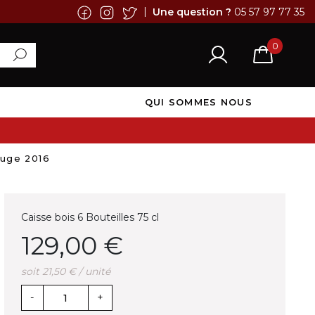
|
Une question ?
05 57 97 77 35
0
QUI SOMMES NOUS
uge 2016
Caisse bois 6 Bouteilles 75 cl
129,00 €
soit 21,50 € / unité
-
+