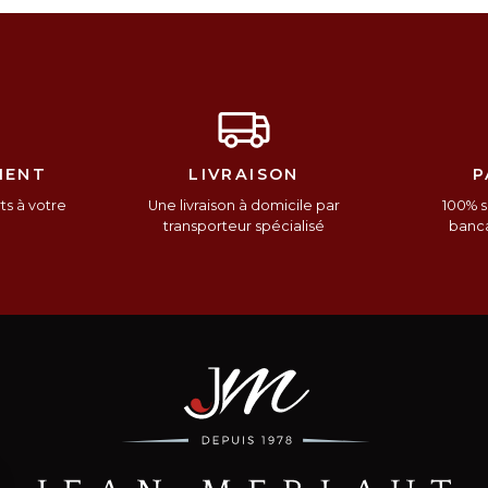
IENT
LIVRAISON
P
s à votre
Une livraison à domicile par
100% s
n
transporteur spécialisé
banca