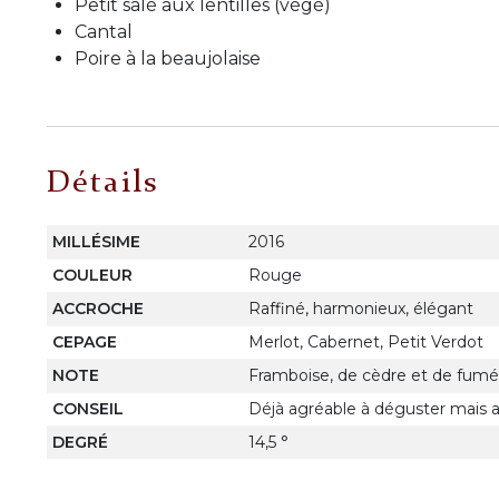
Petit salé aux lentilles (végé)
Cantal
Poire à la beaujolaise
Détails
MILLÉSIME
2016
COULEUR
Rouge
ACCROCHE
Raffiné, harmonieux, élégant
CEPAGE
Merlot, Cabernet, Petit Verdot
NOTE
Framboise, de cèdre et de fum
CONSEIL
Déjà agréable à déguster mais a in
DEGRÉ
14,5 °