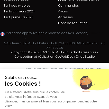
Tarif des livrables
Commandes
Tarifs primeurs 2024
Avoirs
Tarif primeurs 2025
Adresses
Bons de réduction
Marchand approuvé par la Société des Avis Garantis,
cliquez ici
pour vérifier
.
SAS Jean MERLAUT - Château DUDON 33880 BAURECH - Tél. :
05
57 97 77 35
Copyright © 2026 JEAN MERLAUT - Tous droits réservés -
Conception et réalisation
OpWebDev
/
Dr'es Studio
Interdiction de vente de boissons alcooliques aux mineurs
de moins de 18 ans. La preuve de majorité de l'acheteur
est exigée au moment de la vente en ligne.
Salut c'est nous...
CODE DE LA SANTE PUBLIQUE, ART. L. 3342-1 et L. 3353-3
les Cookies !
L'abus d'alcool est dangereux pour la santé. Sachez
consommer avec modération.
On a attendu d'être sûrs que le contenu de
ce site vous intéresse avant de vous
déranger, mais on aimerait bien vous accompagner pendant votre
visite...