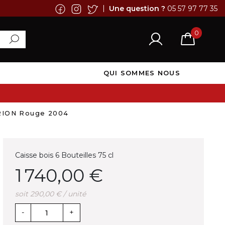
|
Une question ?
05 57 97 77 35
0
QUI SOMMES NOUS
RION Rouge 2004
Caisse bois 6 Bouteilles 75 cl
1 740,00 €
soit 290,00 € / unité
-
+