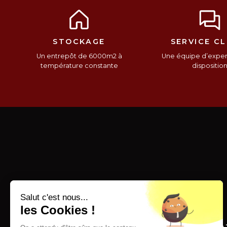
STOCKAGE
SERVICE CL
Un entrepôt de 6000m2 à
Une équipe d’expert
température constante
dispositio
Salut c'est nous...
les Cookies !
SERVICES
INFORMA