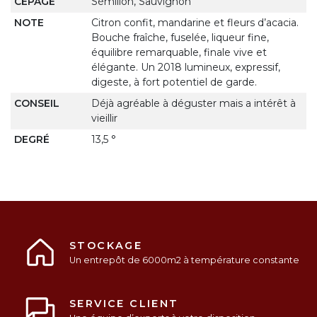
CEPAGE
Sémillon, Sauvignon
NOTE
Citron confit, mandarine et fleurs d’acacia.
Bouche fraîche, fuselée, liqueur fine,
équilibre remarquable, finale vive et
élégante. Un 2018 lumineux, expressif,
digeste, à fort potentiel de garde.
CONSEIL
Déjà agréable à déguster mais a intérêt à
vieillir
DEGRÉ
13,5 °
STOCKAGE
Un entrepôt de 6000m2 à température constante
SERVICE CLIENT