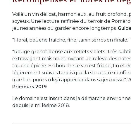
Récompenses et notes de dég
Voilà un vin délicat, harmonieux, au fruit profond
soyeux. Une lecture raffinée du terroir de Pomerol
jeunes années ou garder encore longtemps.
Guid
"Floral, bouche fraîche, fine, tanin serrés en finale."
"Rouge grenat dense aux reflets violets. Très subt
extravagant mais fin et invitant. Je relève des notes
touche épicée. En bouche le vin est friand, fin et éq
légèrement suaves tandis que la structure confère l
que l'on pourra déjà apprécier dans sa jeunesse."
Primeurs 2019
Le domaine est inscrit dans la démarche environ
depuis le millésime 2018.