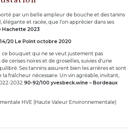
ustation
, porté par un belle ampleur de bouche et des tanins
, élégante et racée, que l'on apprécier dans ses
e Hachette 2023
14/20 Le Point octobre 2020
il ce bouquet qui ne se veut justement pas
 de cerises noires et de groseilles, suivies d'une
uilibré. Ses tannins assurent bien les arrières et sont
a fraîcheur nécessaire. Un vin agréable, invitant,
 2022-2032
90-92/100 yvesbeck.wine – Bordeaux
nementale HVE (Haute Valeur Environnementale)