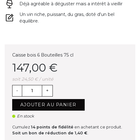
Déjà agréable à déguster mais a intérêt à vieillir
Un vin riche, puissant, du gras, doté d'un bel
équilibre.
Caisse bois 6 Bouteilles 75 cl
147,00 €
soit 24,50 € / unité
-
+
AJOUTER AU PANIER
En stock
Cumulez
14
points de fidélité
en achetant ce produit.
Soit un bon de réduction de
1,40 €
.