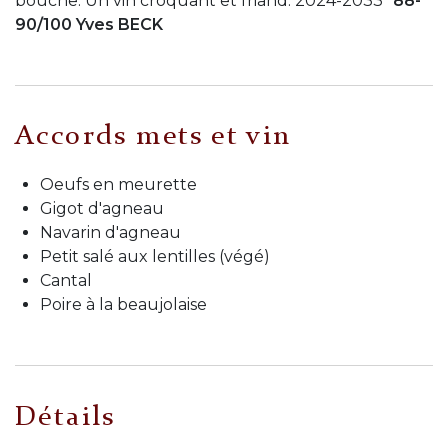
bouche. Un vin croquant et friand. 2024-2033"
88-
90/100 Yves BECK
Accords mets et vin
Oeufs en meurette
Gigot d'agneau
Navarin d'agneau
Petit salé aux lentilles (végé)
Cantal
Poire à la beaujolaise
Détails