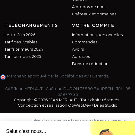
A propos de nous
Châteaux et domaines
TÉLÉCHARGEMENTS
VOTRE COMPTE
Lettre Juin 2026
Informations personnelles
Tarif des livrables
Commandes
Tarifs primeurs 2024
Avoirs
Tarif primeurs 2025
Adresses
Bons de réduction
Marchand approuvé par la Société des Avis Garantis,
cliquez ici
pour vérifier
.
SAS Jean MERLAUT - Château DUDON 33880 BAURECH - Tél. :
05
57 97 77 35
Copyright © 2026 JEAN MERLAUT - Tous droits réservés -
Conception et réalisation
OpWebDev
/
Dr'es Studio
Interdiction de vente de boissons alcooliques aux mineurs
de moins de 18 ans. La preuve de majorité de l'acheteur
est exigée au moment de la vente en ligne.
Salut c'est nous...
CODE DE LA SANTE PUBLIQUE, ART. L. 3342-1 et L. 3353-3