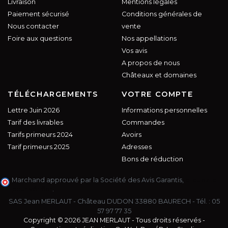
Livraison
Mentions légales
Paiement sécurisé
Conditions générales de
Nous contacter
vente
Foire aux questions
Nos appellations
Vos avis
A propos de nous
Châteaux et domaines
TÉLÉCHARGEMENTS
VOTRE COMPTE
Lettre Juin 2026
Informations personnelles
Tarif des livrables
Commandes
Tarifs primeurs 2024
Avoirs
Tarif primeurs 2025
Adresses
Bons de réduction
Marchand approuvé par la Société des Avis Garantis,
cliquez ici
pour vérifier
.
SAS Jean MERLAUT - Château DUDON 33880 BAURECH - Tél. :
05
57 97 77 35
Copyright © 2026 JEAN MERLAUT - Tous droits réservés -