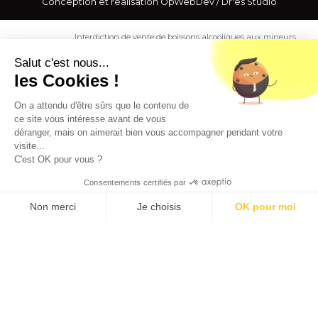
Conception et réalisation
OpWebDev
/
Dr'es Studio
Interdiction de vente de boissons alcooliques aux mineurs
de moins de 18 ans. La preuve de majorité de l'acheteur
est exigée au moment de la vente en ligne.
Salut c'est nous...
CODE DE LA SANTE PUBLIQUE, ART. L. 3342-1 et L. 3353-3
les Cookies !
L'abus d'alcool est dangereux pour la santé. Sachez
consommer avec modération.
On a attendu d'être sûrs que le contenu de
ce site vous intéresse avant de vous
déranger, mais on aimerait bien vous accompagner pendant votre
visite...
C'est OK pour vous ?
Consentements certifiés par
9.5
/10 (1363 avis)
★★★★★
Non merci
Je choisis
OK pour moi
Axeptio consent
Plateforme de Gestion du Consentement : Personnalisez vos O
Notre plateforme vous permet d'adapter et de gérer vos paramètr