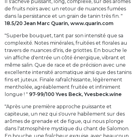
Il s'achève puissant, long, complexe, sur des arômes
de fruits noirs avec un retour de nuances fumées
dans la persistance et un grain de tanin très fin. "
18.5/20 Jean Marc Quarin, www.quarin.com
"Superbe bouquet, tant par son intensité que sa
complexité. Notes minérales, fruitées et florales au
travers de nuances d'iris, de griottes. En bouche le
vin affiche d'entrée un côté énergique, vibrant et
même salin. Que de race et de précision avec une
excellente intensité aromatique ainsi que des tanins
fins et juteux. Finale rafraîchissante, légèrement
mentholée, agréablement fruitée et infiniment
longue ! "
97-99/100 Yves Beck, Yvesbeck.wine
"Après une première approche puissante et
capiteuse, un nez qui s'ouvre habilement sur des
arômes de grenade et de figue, qui nous plonge
dans l'atmosphère mystique du chant de Salomon.
En bouche, une fraîcheur exquise, avec beaucoup