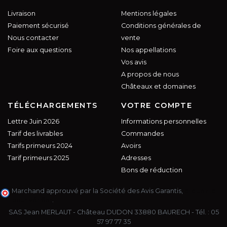
Livraison
Mentions légales
Paiement sécurisé
Conditions générales de
Nous contacter
vente
Foire aux questions
Nos appellations
Vos avis
A propos de nous
Châteaux et domaines
TÉLÉCHARGEMENTS
VOTRE COMPTE
Lettre Juin 2026
Informations personnelles
Tarif des livrables
Commandes
Tarifs primeurs 2024
Avoirs
Tarif primeurs 2025
Adresses
Bons de réduction
Marchand approuvé par la Société des Avis Garantis,
cliquez ici
pour vérifier
.
SAS Jean MERLAUT - Château DUDON 33880 BAURECH - Tél. :
05
57 97 77 35