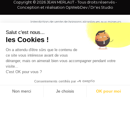
Copyright © 2026 JEAN MERLAUT - Tous droits réservés -
Conception et réalisation
OpWebDev
/
Dr'es Studio
Interdiction de vente de boissons alcooliques aux mineurs
de moins de 18 ans. La preuve de majorité de l'acheteur
est exigée au moment de la vente en ligne.
Salut c'est nous...
CODE DE LA SANTE PUBLIQUE, ART. L. 3342-1 et L. 3353-3
les Cookies !
L'abus d'alcool est dangereux pour la santé. Sachez
consommer avec modération.
On a attendu d'être sûrs que le contenu de
ce site vous intéresse avant de vous
déranger, mais on aimerait bien vous accompagner pendant votre
visite...
C'est OK pour vous ?
Consentements certifiés par
9.5
/10 (1363 avis)
★★★★★
Non merci
Je choisis
OK pour moi
Axeptio consent
Plateforme de Gestion du Consentement : Personnalisez vos O
Notre plateforme vous permet d'adapter et de gérer vos paramètr