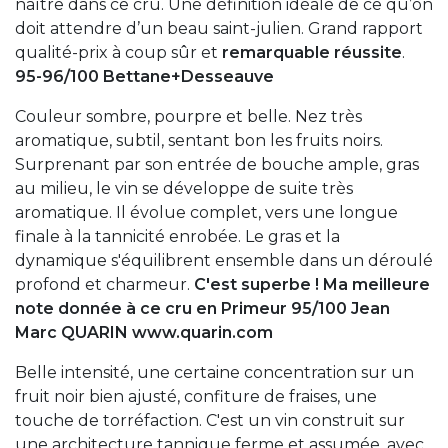
naître dans ce cru. Une définition idéale de ce qu’on
doit attendre d’un beau saint-julien. Grand rapport
qualité-prix à coup sûr et
remarquable réussite
.
95-96/100 Bettane+Desseauve
Couleur sombre, pourpre et belle. Nez très
aromatique, subtil, sentant bon les fruits noirs.
Surprenant par son entrée de bouche ample, gras
au milieu, le vin se développe de suite très
aromatique. Il évolue complet, vers une longue
finale à la tannicité enrobée. Le gras et la
dynamique s'équilibrent ensemble dans un déroulé
profond et charmeur.
C'est superbe !
Ma meilleure
note donnée à ce cru en Primeur
95/100 Jean
Marc QUARIN www.quarin.com
Belle intensité, une certaine concentration sur un
fruit noir bien ajusté, confiture de fraises, une
touche de torréfaction. C'est un vin construit sur
une architecture tannique ferme et assumée, avec