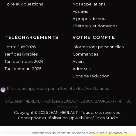
Foire aux questions
Nos appellations
Vos avis
A propos de nous
Châteaux et domaines
TÉLÉCHARGEMENTS
VOTRE COMPTE
Lettre Juin 2026
Informations personnelles
Tarif des livrables
Commandes
Tarifs primeurs 2024
Avoirs
Tarif primeurs 2025
Adresses
Bons de réduction
Marchand approuvé par la Société des Avis Garantis,
cliquez ici
pour vérifier
.
SAS Jean MERLAUT - Château DUDON 33880 BAURECH - Tél. :
05
57 97 77 35
Copyright © 2026 JEAN MERLAUT - Tous droits réservés -
Conception et réalisation
OpWebDev
/
Dr'es Studio
Interdiction de vente de boissons alcooliques aux mineurs