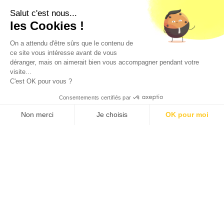
de moins de 18 ans. La preuve de majorité de l'acheteur
est exigée au moment de la vente en ligne.
Salut c'est nous...
CODE DE LA SANTE PUBLIQUE, ART. L. 3342-1 et L. 3353-3
les Cookies !
L'abus d'alcool est dangereux pour la santé. Sachez
consommer avec modération.
On a attendu d'être sûrs que le contenu de
ce site vous intéresse avant de vous
déranger, mais on aimerait bien vous accompagner pendant votre
visite...
C'est OK pour vous ?
Consentements certifiés par
9.5
/10 (1363 avis)
★★★★★
Non merci
Je choisis
OK pour moi
Axeptio consent
Plateforme de Gestion du Consentement : Personnalisez vos O
Notre plateforme vous permet d'adapter et de gérer vos paramètr