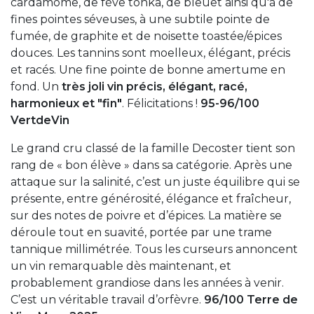
cardamome, de fève tonka, de bleuet ainsi qu'à de
fines pointes séveuses, à une subtile pointe de
fumée, de graphite et de noisette toastée/épices
douces. Les tannins sont moelleux, élégant, précis
et racés. Une fine pointe de bonne amertume en
fond. Un
très joli vin précis, élégant, racé,
harmonieux et "fin"
. Félicitations !
95-96/100
VertdeVin
Le grand cru classé de la famille Decoster tient son
rang de « bon élève » dans sa catégorie. Après une
attaque sur la salinité, c’est un juste équilibre qui se
présente, entre générosité, élégance et fraîcheur,
sur des notes de poivre et d’épices. La matière se
déroule tout en suavité, portée par une trame
tannique millimétrée. Tous les curseurs annoncent
un vin remarquable dès maintenant, et
probablement grandiose dans les années à venir.
C’est un véritable travail d’orfèvre.
96/100 Terre de