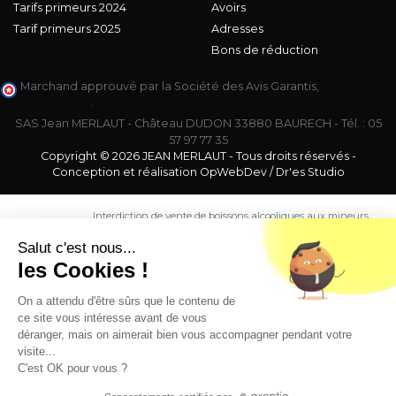
Tarifs primeurs 2024
Avoirs
Tarif primeurs 2025
Adresses
Bons de réduction
Marchand approuvé par la Société des Avis Garantis,
cliquez ici
pour vérifier
.
SAS Jean MERLAUT - Château DUDON 33880 BAURECH - Tél. :
05
57 97 77 35
Copyright © 2026 JEAN MERLAUT - Tous droits réservés -
Conception et réalisation
OpWebDev
/
Dr'es Studio
Interdiction de vente de boissons alcooliques aux mineurs
de moins de 18 ans. La preuve de majorité de l'acheteur
est exigée au moment de la vente en ligne.
Salut c'est nous...
CODE DE LA SANTE PUBLIQUE, ART. L. 3342-1 et L. 3353-3
les Cookies !
L'abus d'alcool est dangereux pour la santé. Sachez
consommer avec modération.
On a attendu d'être sûrs que le contenu de
ce site vous intéresse avant de vous
déranger, mais on aimerait bien vous accompagner pendant votre
visite...
C'est OK pour vous ?