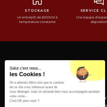
STOCKAGE
SERVICE CL
Un entrepôt de 6000m2 à
Une équipe d’expert
température constante
dispositio
Salut c'est nous...
les Cookies !
On a attendu d'être sûrs que le contenu
de ce site vous intéresse avant de
vous déranger, mais on aimerait bien vous accompagner pendant
votre visite...
SERVICES
INFORMA
C'est OK pour vous ?
Livraison
Mentions lég