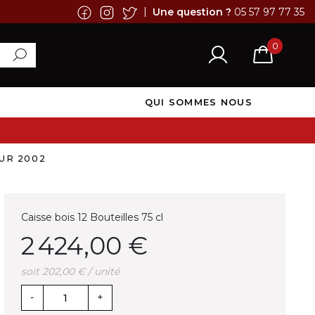
|
Une question ?
05 57 97 77 35
0
QUI SOMMES NOUS
UR 2002
Caisse bois 12 Bouteilles 75 cl
2 424,00 €
soit 202,00 € / unité
-
+