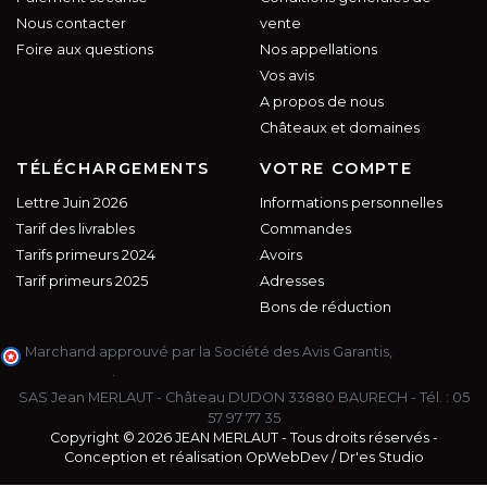
Nous contacter
vente
Foire aux questions
Nos appellations
Vos avis
A propos de nous
Châteaux et domaines
TÉLÉCHARGEMENTS
VOTRE COMPTE
Lettre Juin 2026
Informations personnelles
Tarif des livrables
Commandes
Tarifs primeurs 2024
Avoirs
Tarif primeurs 2025
Adresses
Bons de réduction
Marchand approuvé par la Société des Avis Garantis,
cliquez ici
pour vérifier
.
SAS Jean MERLAUT - Château DUDON 33880 BAURECH - Tél. :
05
57 97 77 35
Copyright © 2026 JEAN MERLAUT - Tous droits réservés -
Conception et réalisation
OpWebDev
/
Dr'es Studio