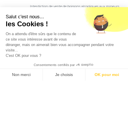
Interdiction de vente de boissons alcooliques aux mineurs
de moins de 18 ans. La preuve de majorité de l'acheteur
est exigée au moment de la vente en ligne.
Salut c'est nous...
CODE DE LA SANTE PUBLIQUE, ART. L. 3342-1 et L. 3353-3
les Cookies !
L'abus d'alcool est dangereux pour la santé. Sachez
consommer avec modération.
On a attendu d'être sûrs que le contenu de
ce site vous intéresse avant de vous
déranger, mais on aimerait bien vous accompagner pendant votre
visite...
C'est OK pour vous ?
Consentements certifiés par
9.5
/10 (1363 avis)
★★★★★
Non merci
Je choisis
OK pour moi
Axeptio consent
Plateforme de Gestion du Consentement : Personnalisez vos O
Notre plateforme vous permet d'adapter et de gérer vos paramètr