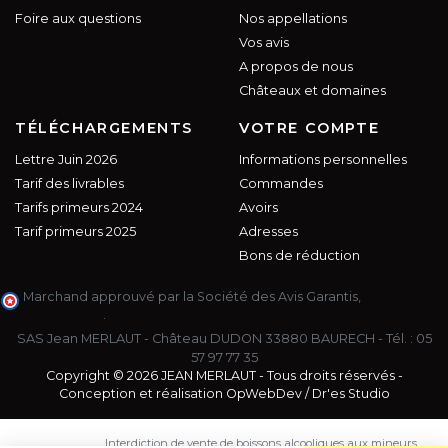
Foire aux questions
Nos appellations
Vos avis
A propos de nous
Châteaux et domaines
TÉLÉCHARGEMENTS
VOTRE COMPTE
Lettre Juin 2026
Informations personnelles
Tarif des livrables
Commandes
Tarifs primeurs 2024
Avoirs
Tarif primeurs 2025
Adresses
Bons de réduction
Marchand approuvé par la Société des Avis Garantis,
cliquez ici
pour vérifier
.
SAS Jean MERLAUT - Château DUDON 33880 BAURECH - Tél. :
05
57 97 77 35
Copyright © 2026 JEAN MERLAUT - Tous droits réservés -
Conception et réalisation
OpWebDev
/
Dr'es Studio
Interdiction de vente de boissons alcooliques aux mineurs