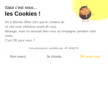
de moins de 18 ans. La preuve de majorité de l'acheteur
est exigée au moment de la vente en ligne.
Salut c'est nous...
CODE DE LA SANTE PUBLIQUE, ART. L. 3342-1 et L. 3353-3
les Cookies !
L'abus d'alcool est dangereux pour la santé. Sachez
consommer avec modération.
On a attendu d'être sûrs que le contenu de
ce site vous intéresse avant de vous
déranger, mais on aimerait bien vous accompagner pendant votre
visite...
C'est OK pour vous ?
Consentements certifiés par
9.5
/10 (1363 avis)
★★★★★
Non merci
Je choisis
OK pour moi
Axeptio consent
Plateforme de Gestion du Consentement : Personnalisez vos O
Notre plateforme vous permet d'adapter et de gérer vos paramètr