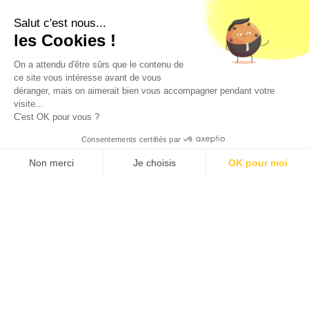
de moins de 18 ans. La preuve de majorité de l'acheteur
est exigée au moment de la vente en ligne.
Salut c'est nous...
CODE DE LA SANTE PUBLIQUE, ART. L. 3342-1 et L. 3353-3
les Cookies !
L'abus d'alcool est dangereux pour la santé. Sachez
consommer avec modération.
On a attendu d'être sûrs que le contenu de
ce site vous intéresse avant de vous
déranger, mais on aimerait bien vous accompagner pendant votre
visite...
C'est OK pour vous ?
Consentements certifiés par
9.5
/10 (1363 avis)
★★★★★
Non merci
Je choisis
OK pour moi
Axeptio consent
Plateforme de Gestion du Consentement : Personnalisez vos O
Notre plateforme vous permet d'adapter et de gérer vos paramètr