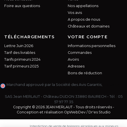
Foire aux questions
Nos appellations
Vos avis
A propos de nous
Châteaux et domaines
TÉLÉCHARGEMENTS
VOTRE COMPTE
Lettre Juin 2026
Informations personnelles
Tarif des livrables
Commandes
Tarifs primeurs 2024
Avoirs
Tarif primeurs 2025
Adresses
Bons de réduction
Marchand approuvé par la Société des Avis Garantis,
cliquez ici
pour vérifier
.
SAS Jean MERLAUT - Château DUDON 33880 BAURECH - Tél. :
05
57 97 77 35
Copyright © 2026 JEAN MERLAUT - Tous droits réservés -
Conception et réalisation
OpWebDev
/
Dr'es Studio
Interdiction de vente de boissons alcooliques aux mineurs