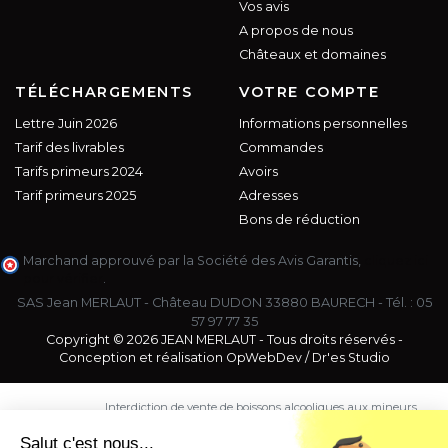
Vos avis
A propos de nous
Châteaux et domaines
TÉLÉCHARGEMENTS
VOTRE COMPTE
Lettre Juin 2026
Informations personnelles
Tarif des livrables
Commandes
Tarifs primeurs 2024
Avoirs
Tarif primeurs 2025
Adresses
Bons de réduction
Marchand approuvé par la Société des Avis Garantis,
cliquez ici
pour vérifier
.
SAS Jean MERLAUT - Château DUDON 33880 BAURECH - Tél. :
05
57 97 77 35
Copyright © 2026 JEAN MERLAUT - Tous droits réservés -
Conception et réalisation
OpWebDev
/
Dr'es Studio
Interdiction de vente de boissons alcooliques aux mineurs
de moins de 18 ans. La preuve de majorité de l'acheteur
est exigée au moment de la vente en ligne.
Salut c'est nous...