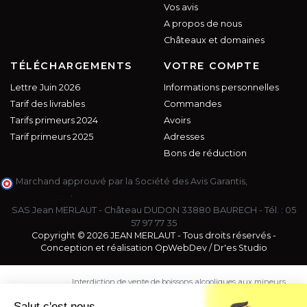
Vos avis
A propos de nous
Châteaux et domaines
TÉLÉCHARGEMENTS
VOTRE COMPTE
Lettre Juin 2026
Informations personnelles
Tarif des livrables
Commandes
Tarifs primeurs 2024
Avoirs
Tarif primeurs 2025
Adresses
Bons de réduction
Marchand approuvé par la Société des Avis Garantis,
cliquez ici
pour vérifier
.
SAS Jean MERLAUT - Château DUDON 33880 BAURECH - Tél. :
05
57 97 77 35
Copyright © 2026 JEAN MERLAUT - Tous droits réservés -
Conception et réalisation
OpWebDev
/
Dr'es Studio
Interdiction de vente de boissons alcooliques aux mineurs
de moins de 18 ans. La preuve de majorité de l'acheteur
est exigée au moment de la vente en ligne.
Salut c'est nous...