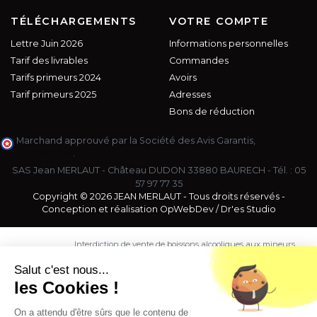
TÉLÉCHARGEMENTS
VOTRE COMPTE
Lettre Juin 2026
Informations personnelles
Tarif des livrables
Commandes
Tarifs primeurs 2024
Avoirs
Tarif primeurs 2025
Adresses
Bons de réduction
Marchand approuvé par la Société des Avis Garantis,
cliquez ici
pour vérifier
.
SAS Jean MERLAUT - Château DUDON 33880 BAURECH - Tél. :
05
57 97 77 35
Copyright © 2026 JEAN MERLAUT - Tous droits réservés -
Conception et réalisation
OpWebDev
/
Dr'es Studio
Interdiction de vente de boissons alcooliques aux mineurs
de moins de 18 ans. La preuve de majorité de l'acheteur
est exigée au moment de la vente en ligne.
Salut c'est nous...
CODE DE LA SANTE PUBLIQUE, ART. L. 3342-1 et L. 3353-3
les Cookies !
L'abus d'alcool est dangereux pour la santé. Sachez
consommer avec modération.
On a attendu d'être sûrs que le contenu de