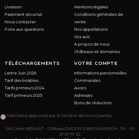
Livraison
Mentions légales
Paiement sécurisé
Conditions générales de
Nous contacter
vente
Foire aux questions
Nos appellations
Vos avis
A propos de nous
Châteaux et domaines
TÉLÉCHARGEMENTS
VOTRE COMPTE
Lettre Juin 2026
Informations personnelles
Tarif des livrables
Commandes
Tarifs primeurs 2024
Avoirs
Tarif primeurs 2025
Adresses
Bons de réduction
Marchand approuvé par la Société des Avis Garantis,
cliquez ici
pour vérifier
.
SAS Jean MERLAUT - Château DUDON 33880 BAURECH - Tél. :
05
57 97 77 35