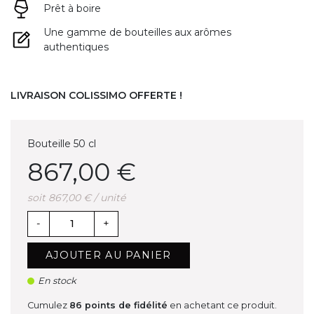
Prêt à boire
Une gamme de bouteilles aux arômes
authentiques
LIVRAISON COLISSIMO OFFERTE !
Bouteille 50 cl
867,00 €
soit 867,00 € / unité
-
+
AJOUTER AU PANIER
En stock
Cumulez
86
points de fidélité
en achetant ce produit.