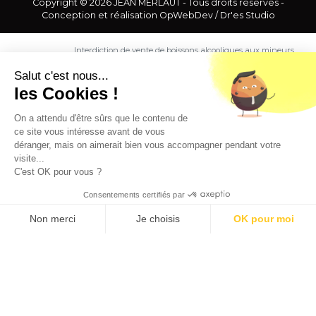
Copyright © 2026 JEAN MERLAUT - Tous droits réservés -
Conception et réalisation
OpWebDev
/
Dr'es Studio
Interdiction de vente de boissons alcooliques aux mineurs
de moins de 18 ans. La preuve de majorité de l'acheteur
est exigée au moment de la vente en ligne.
Salut c'est nous...
CODE DE LA SANTE PUBLIQUE, ART. L. 3342-1 et L. 3353-3
les Cookies !
L'abus d'alcool est dangereux pour la santé. Sachez
consommer avec modération.
On a attendu d'être sûrs que le contenu de
ce site vous intéresse avant de vous
déranger, mais on aimerait bien vous accompagner pendant votre
visite...
C'est OK pour vous ?
Consentements certifiés par
9.5
/10 (1363 avis)
★★★★★
Non merci
Je choisis
OK pour moi
Axeptio consent
Plateforme de Gestion du Consentement : Personnalisez vos O
Notre plateforme vous permet d'adapter et de gérer vos paramètr