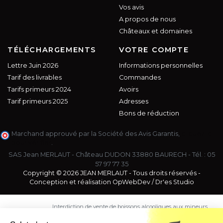
Vos avis
A propos de nous
Châteaux et domaines
TÉLÉCHARGEMENTS
VOTRE COMPTE
Lettre Juin 2026
Informations personnelles
Tarif des livrables
Commandes
Tarifs primeurs 2024
Avoirs
Tarif primeurs 2025
Adresses
Bons de réduction
Marchand approuvé par la Société des Avis Garantis,
cliquez ici
pour vérifier
.
SAS Jean MERLAUT - Château DUDON 33880 BAURECH - Tél. :
05
57 97 77 35
Copyright © 2026 JEAN MERLAUT - Tous droits réservés -
Conception et réalisation
OpWebDev
/
Dr'es Studio
Interdiction de vente de boissons alcooliques aux mineurs
de moins de 18 ans. La preuve de majorité de l'acheteur
est exigée au moment de la vente en ligne.