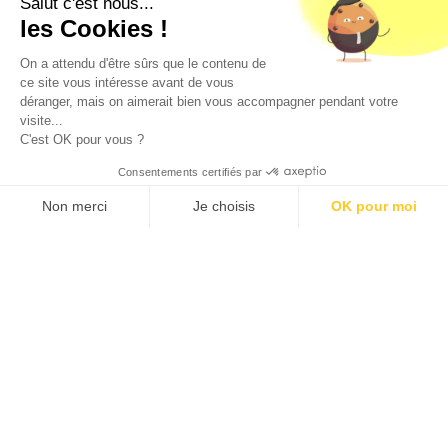
Salut c'est nous...
CODE DE LA SANTE PUBLIQUE, ART. L. 3342-1 et L. 3353-3
les Cookies !
L'abus d'alcool est dangereux pour la santé. Sachez
consommer avec modération.
On a attendu d'être sûrs que le contenu de
ce site vous intéresse avant de vous
déranger, mais on aimerait bien vous accompagner pendant votre
visite...
C'est OK pour vous ?
Consentements certifiés par
9.5
/10 (1363 avis)
★★★★★
Non merci
Je choisis
OK pour moi
Axeptio consent
Plateforme de Gestion du Consentement : Personnalisez vos O
Notre plateforme vous permet d'adapter et de gérer vos paramètr