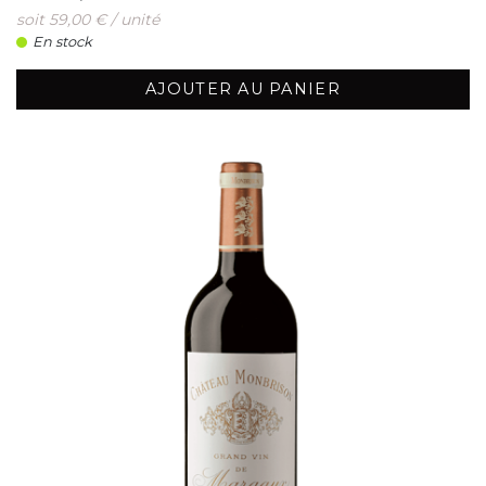
soit 59,00 € / unité
En stock
AJOUTER AU PANIER