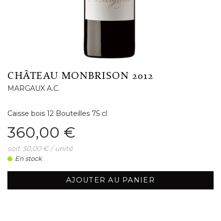
CHÂTEAU MONBRISON 2012
MARGAUX A.C.
Caisse bois 12 Bouteilles 75 cl
Prix
360,00 €
soit 30,00 € / unité
En stock
AJOUTER AU PANIER